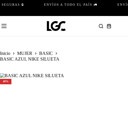
Saltar
GURAS 🔒
ENVÍOS A TODO EL PAÍS 🚛
ENVÍO 
al
contenido
Carro
de
compra
Inicio
MUJER
BASIC
BASIC AZUL NIKE SILUETA
40%