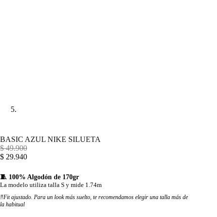
BASIC AZUL NIKE SILUETA
$
49.900
$
29.940
🧵 100% Algodón de 170gr
La modelo utiliza talla S y mide 1.74m
‼️Fit ajustado. Para un look más suelto, te recomendamos elegir una talla más de
la habitual