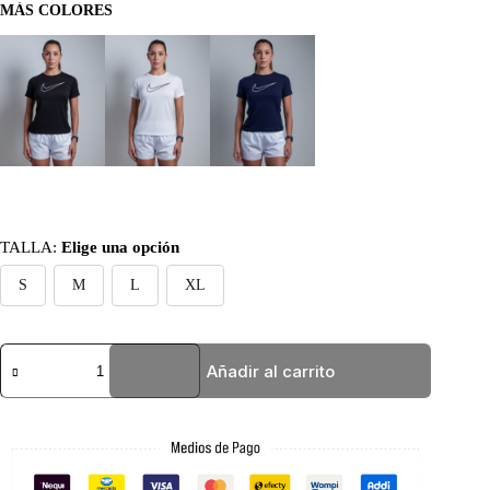
MÁS COLORES
TALLA
:
Elige una opción
S
M
L
XL
BASIC
Añadir al carrito
AZUL
NIKE
SILUETA
cantidad