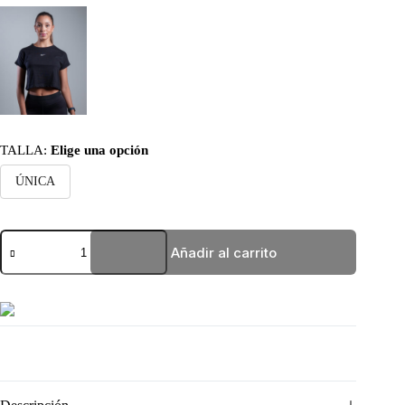
TALLA
:
Elige una opción
ÚNICA
CROPTOP
Añadir al carrito
LILA
NIKE
cantidad