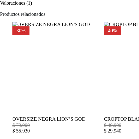
Valoraciones (1)
Productos relacionados
30%
40%
OVERSIZE NEGRA LION’S GOD
CROPTOP BLA
$
79.900
$
49.900
$
55.930
$
29.940