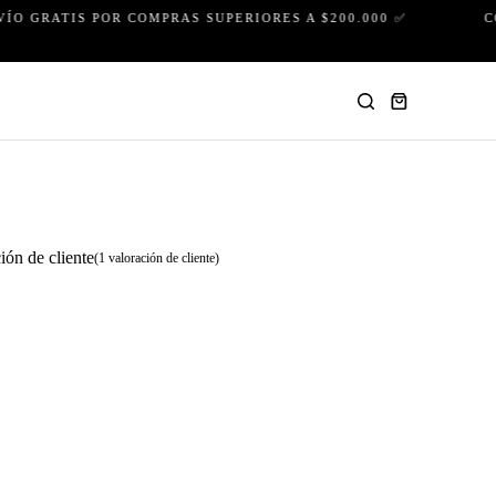
 GRATIS POR COMPRAS SUPERIORES A $200.000 ✅
COM
Carro
de
compra
ón de cliente
(
1
valoración de cliente)