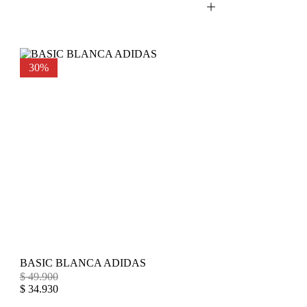
30%
BASIC BLANCA ADIDAS
$
49.900
$
34.930