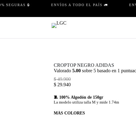
SEGURAS 🔒
ENVÍOS A TODO EL PAÍS 🚛
ENVÍO
CROPTOP NEGRO ADIDAS
Valorado
5.00
sobre 5 basado en
1
puntuaci
$
49.900
$
29.940
🧵 100% Algodón de 150gr
La modelo utiliza talla M y mide 1.74m
MÁS COLORES