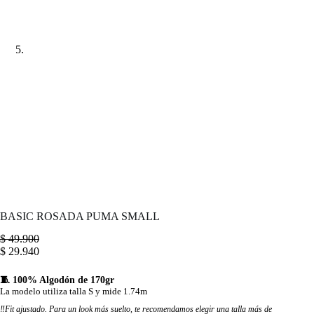
BASIC ROSADA PUMA SMALL
$
49.900
$
29.940
🧵 100% Algodón de 170gr
La modelo utiliza talla S y mide 1.74m
‼️Fit ajustado. Para un look más suelto, te recomendamos elegir una talla más de