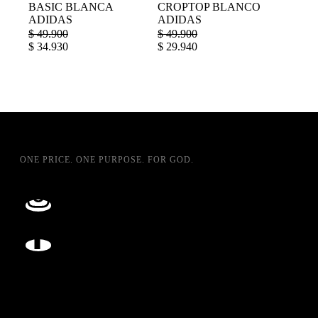
BASIC BLANCA
CROPTOP BLANCO
ADIDAS
ADIDAS
$
49.900
$
49.900
$
34.930
$
29.940
ONE PRICE. ONE PURPOSE. FOR GOD.