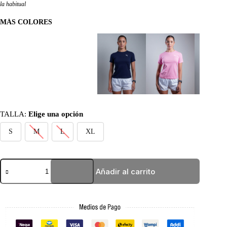
la habitual
MÁS COLORES
TALLA
:
Elige una opción
S
M
L
XL
BASIC
Añadir al carrito
ROSADA
PUMA
SMALL
cantidad