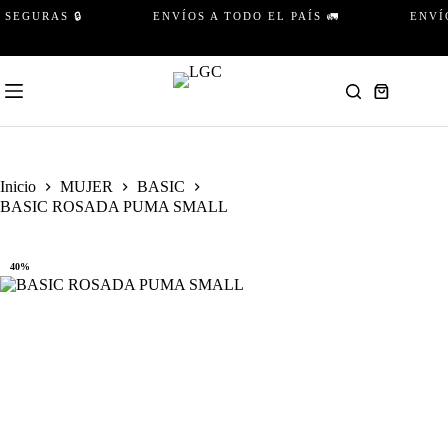
Saltar
GURAS 🔒
ENVÍOS A TODO EL PAÍS 🚛
ENVÍO 
al
contenido
Carro
de
compra
Inicio
MUJER
BASIC
BASIC ROSADA PUMA SMALL
40%