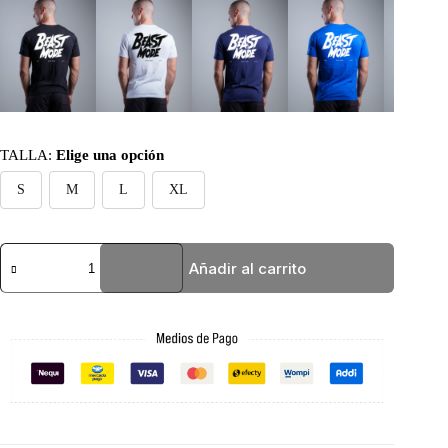
TALLA
:
Elige una opción
S
M
L
XL
BASIC
Añadir al carrito
BLANCA
BEASTMODE
cantidad