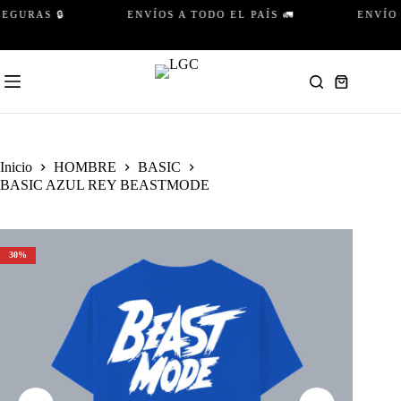
Saltar
URAS 🔒
ENVÍOS A TODO EL PAÍS 🚛
ENVÍO GR
al
contenido
Carro
de
compra
Inicio
HOMBRE
BASIC
BASIC AZUL REY BEASTMODE
30%