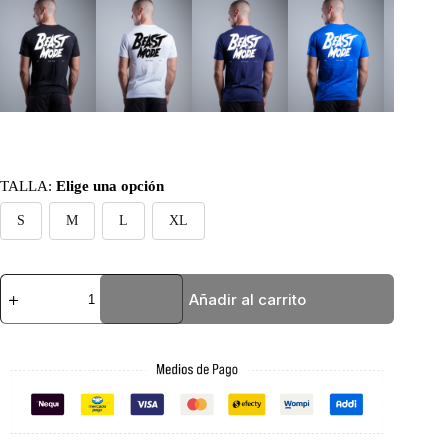
TALLA
:
Elige una opción
S
M
L
XL
BASIC
Añadir al carrito
AZUL
REY
BEASTMODE
cantidad