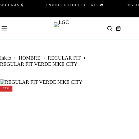
Saltar
GURAS 🔒
ENVÍOS A TODO EL PAÍS 🚛
ENVÍO G
al
contenido
Carro
de
compra
Inicio
HOMBRE
REGULAR FIT
REGULAR FIT VERDE NIKE CITY
25%