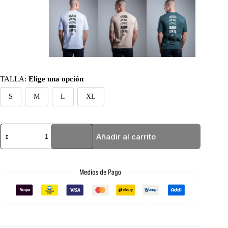
TALLA
:
Elige una opción
S
M
L
XL
REGULAR
Añadir al carrito
FIT
VERDE
NIKE
CITY
cantidad