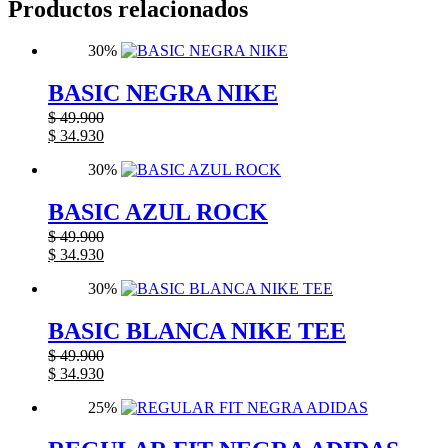
Productos relacionados
30%
BASIC NEGRA NIKE
$
49.900
$
34.930
30%
BASIC AZUL ROCK
$
49.900
$
34.930
30%
BASIC BLANCA NIKE TEE
$
49.900
$
34.930
25%