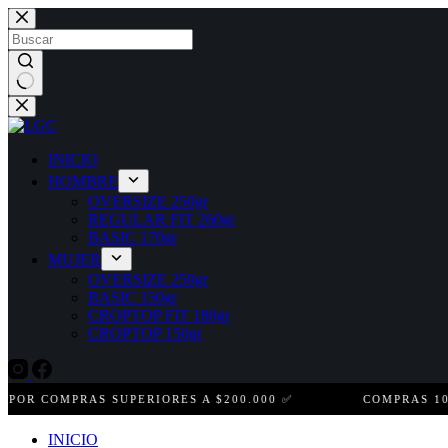
Saltar
al
contenido
Sin
resultados
INICIO
HOMBRE
OVERSIZE 250gr
REGULAR FIT 260gr
BASIC 170gr
MUJER
OVERSIZE 250gr
BASIC 150gr
CROPTOP FIT 180gr
CROPTOP 150gr
 COMPRAS SUPERIORES A $200.000 ✅
COMPRAS 100% S
INICIO