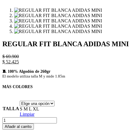
REGULAR FIT BLANCA ADIDAS MINI
$
69.900
$
52.425
🧵 100% Algodón de 260gr
El modelo utiliza talla M y mide 1.85m
MÁS COLORES
TALLA
S
M
L
XL
Limpiar
REGULAR
FIT
Añadir al carrito
BLANCA