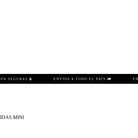
EGURAS 🔒
ENVÍOS A TODO EL PAÍS 🚛
ENVÍO 
IDAS MINI