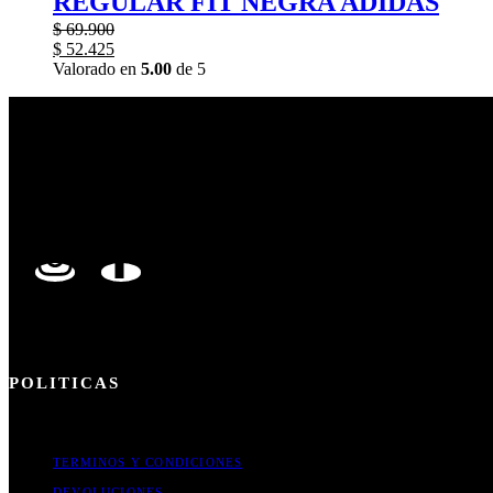
REGULAR FIT NEGRA ADIDAS
$
69.900
$
52.425
Valorado en
5.00
de 5
ONE PRICE. ONE PURPOSE. FOR GOD.
POLITICAS
TERMINOS Y CONDICIONES
DEVOLUCIONES