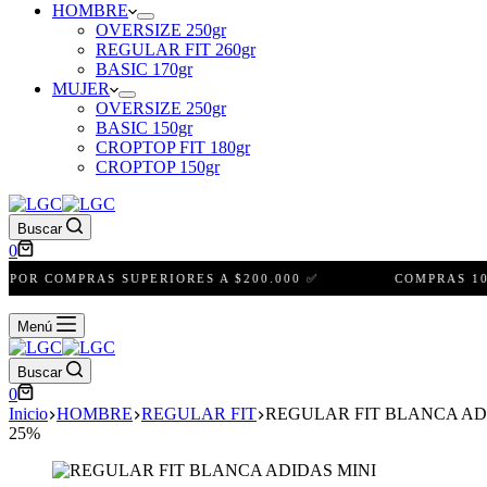
HOMBRE
OVERSIZE 250gr
REGULAR FIT 260gr
BASIC 170gr
MUJER
OVERSIZE 250gr
BASIC 150gr
CROPTOP FIT 180gr
CROPTOP 150gr
Buscar
Carro
0
de
 COMPRAS SUPERIORES A $200.000 ✅
COMPRAS 100% S
compra
Menú
Buscar
Carro
0
de
Inicio
HOMBRE
REGULAR FIT
REGULAR FIT BLANCA AD
compra
25%