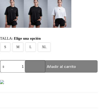
TALLA
:
Elige una opción
S
M
L
XL
OVERSIZE
Añadir al carrito
BLANCA
PUMA
cantidad