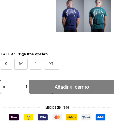
TALLA
:
Elige una opción
S
M
L
XL
BASIC
Añadir al carrito
VERDE
BLESSED
cantidad