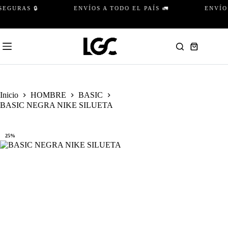
Saltar
GURAS 🔒
ENVÍOS A TODO EL PAÍS 🚛
ENVÍO G
al
contenido
Carro
de
compra
Inicio
HOMBRE
BASIC
BASIC NEGRA NIKE SILUETA
25%