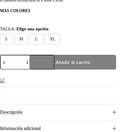
El modelo utiliza talla M y mide 1.85m
MÁS COLORES
TALLA
:
Elige una opción
S
M
L
XL
BASIC
Añadir al carrito
NEGRA
NIKE
SILUETA
cantidad
Descripción
Información adicional