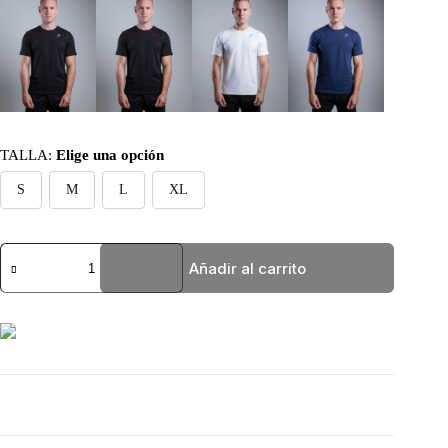
TALLA
:
Elige una opción
S
M
L
XL
BASIC
Añadir al carrito
NEGRA
GYMSHARK
cantidad