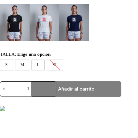
TALLA
:
Elige una opción
S
M
L
XL
BASIC
Añadir al carrito
BLANCA
NI-
KE
cantidad