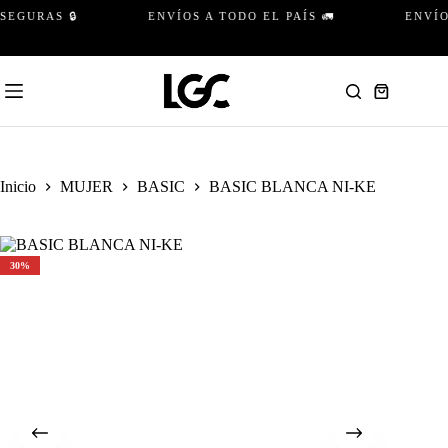
Saltar
GURAS 🔒
ENVÍOS A TODO EL PAÍS 🚛
ENVÍO G
al
contenido
Carro
de
compra
Inicio
MUJER
BASIC
BASIC BLANCA NI-KE
30%