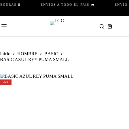
Saltar
URAS 🔒
ENVÍOS A TODO EL PAÍS 🚛
ENVÍO GR
al
contenido
Carro
de
compra
Inicio
HOMBRE
BASIC
BASIC AZUL REY PUMA SMALL
25%