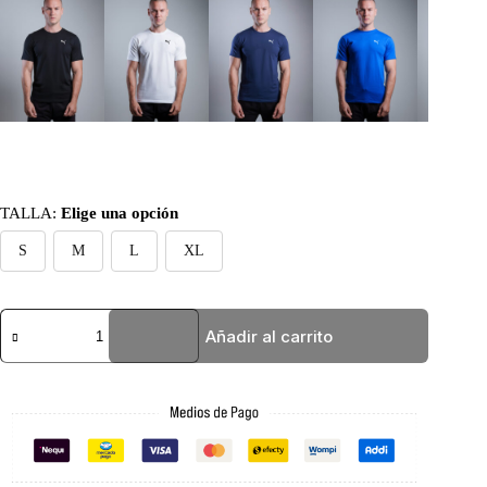
TALLA
:
Elige una opción
S
M
L
XL
BASIC
Añadir al carrito
AZUL
REY
PUMA
SMALL
cantidad