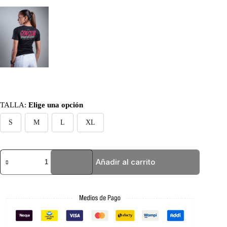
TALLA
:
Elige una opción
S
M
L
XL
BASIC
Añadir al carrito
AZUL
GYMCLUB
cantidad