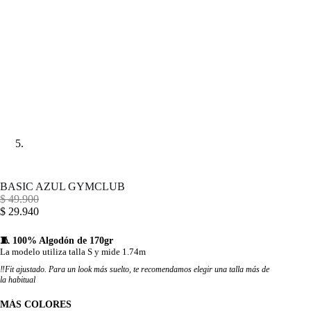
BASIC AZUL GYMCLUB
$
49.900
$
29.940
🧵 100% Algodón de 170gr
La modelo utiliza talla S y mide 1.74m
‼️Fit ajustado. Para un look más suelto, te recomendamos elegir una talla más de
la habitual
MÁS COLORES